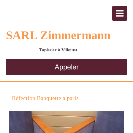
SARL Zimmermann
Tapissier à Villejust
Appeler
Réfection Banquette a paris