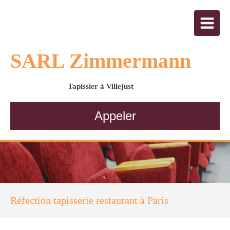
SARL Zimmermann
Tapissier à Villejust
Appeler
Réfection tapisserie restaurant à Paris