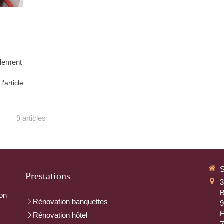
alement
 l'article
9 articles
Prestations
3
B
ion
Rénovation banquettes
F
Rénovation hôtel