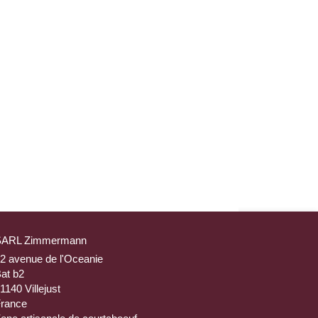
SARL Zimmermann
2 avenue de l'Oceanie
at b2
91140
Villejust
rance