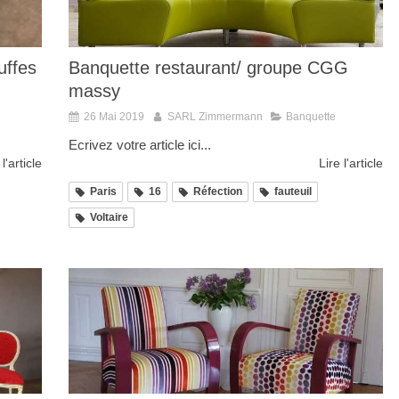
uffes
Banquette restaurant/ groupe CGG
massy
26 Mai 2019
SARL Zimmermann
Banquette
Ecrivez votre article ici...
 l'article
Lire l'article
Paris
16
Réfection
fauteuil
Voltaire