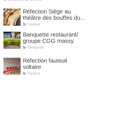
Réfection Siège au
théâtre des bouffes du
Nord à Paris
Fauteuil
Banquette restaurant/
groupe CGG massy
Banquette
Réfection fauteuil
voltaire
Fauteuil